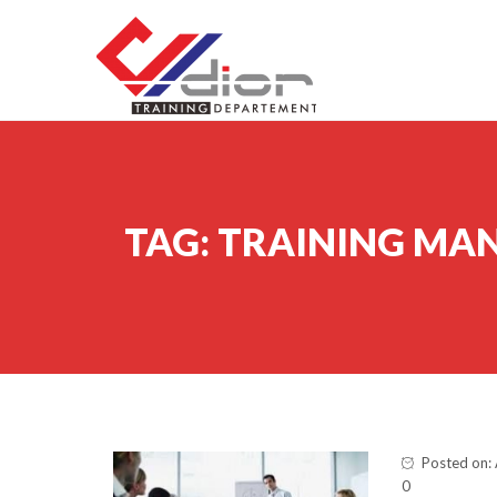
Skip to content
CV Diorama Success
TAG:
TRAINING MA
Posted on: 
0