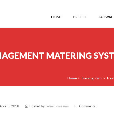
HOME
PROFILE
JADWAL
NAGEMENT MATERING SYST
Home
>
Training Kami
>
Trai
April 3, 2018
Posted by:
admin diorama
Comments: