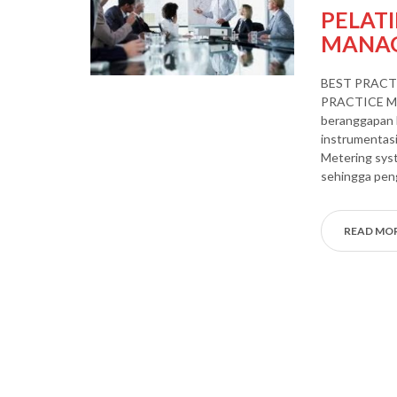
PELAT
MANAG
BEST PRACT
PRACTICE M
beranggapan 
instrumentasi
Metering syst
sehingga peng
READ MO