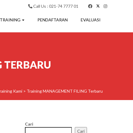
Call Us : 021-74 7777 01
 TRAINING
PENDAFTARAN
EVALUASI
G TERBARU
raining Kami
>
Training MANAGEMENT FILING Terbaru
Cari
Cari