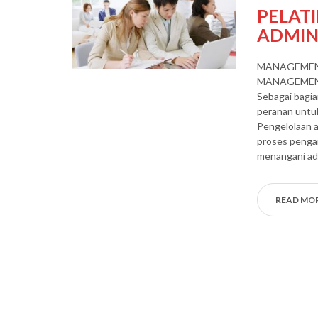
PELAT
ADMINI
MANAGEMENT
MANAGEMENT
Sebagai bagia
peranan untuk
Pengelolaan 
proses pengam
menangani adm
READ MO