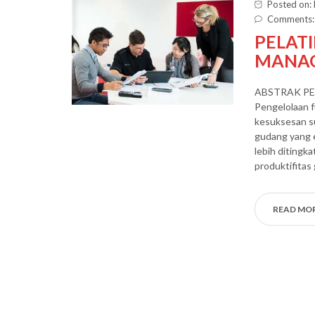
Posted on:
Comments:
PELAT
MANA
ABSTRAK P
Pengelolaan f
kesuksesan su
gudang yang e
lebih ditingk
produktifitas
READ MO