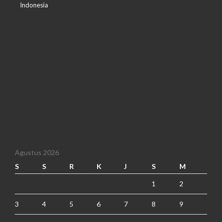
Indonesia
Agustus 2026
S
S
R
K
J
S
M
1
2
3
4
5
6
7
8
9