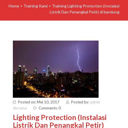
Home
>
Training Kami
>
Training Lighting Protection (Instalasi
Listrik Dan Penangkal Petir) di bandung
Posted on: Mei 10, 2017
Posted by:
admin
diorama
Comments: 0
Lighting Protection (Instalasi
Listrik Dan Penangkal Petir)