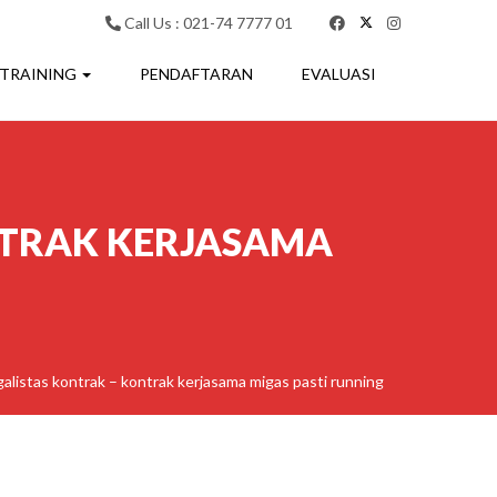
Call Us : 021-74 7777 01
 TRAINING
PENDAFTARAN
EVALUASI
NTRAK KERJASAMA
egalistas kontrak – kontrak kerjasama migas pasti running