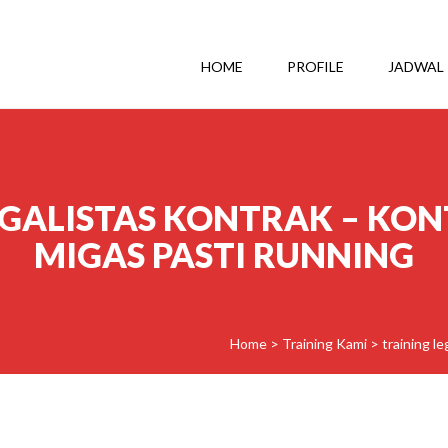
HOME
PROFILE
JADWAL
EGALISTAS KONTRAK – KO
MIGAS PASTI RUNNING
Home
>
Training Kami
>
training l