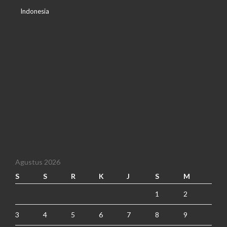
Indonesia
Agustus 2026
S
S
R
K
J
S
M
1
2
3
4
5
6
7
8
9