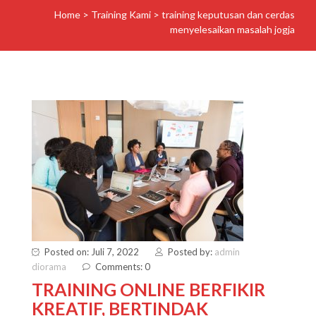
Home
>
Training Kami
>
training keputusan dan cerdas
menyelesaikan masalah jogja
Posted on: Juli 7, 2022
Posted by:
admin
diorama
Comments: 0
TRAINING ONLINE BERFIKIR
KREATIF, BERTINDAK