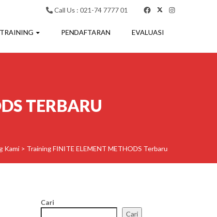
Call Us : 021-74 7777 01
 TRAINING
PENDAFTARAN
EVALUASI
ODS TERBARU
ng Kami
>
Training FINITE ELEMENT METHODS Terbaru
Cari
Cari