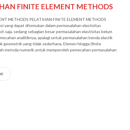
IHAN FINITE ELEMENT METHODS
MENT METHODS PELATIHAN FINITE ELEMENT METHODS
usi yang dapat ditemukan dalam permasalahan elastisitas
kit saja, sedang sebagian besar permasalahan elastisitas belum
ecahan analitiknya, apalagi untuk permasalahan benda elastik
 geometrik yang tidak sederhana. Elemen hingga (finite
lah metoda numerik untuk memperoleh pemecahan permasalahan
RE