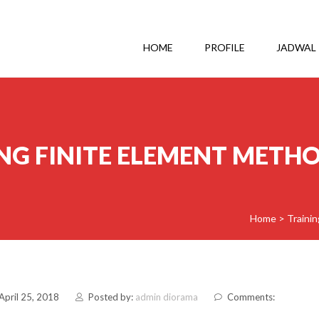
HOME
PROFILE
JADWAL
NG FINITE ELEMENT METH
Home
>
Traini
April 25, 2018
Posted by:
admin diorama
Comments: