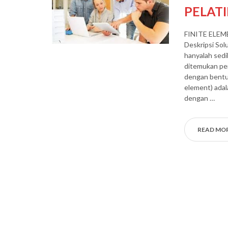
PELAT
FINITE ELE
Deskripsi Sol
hanyalah sedi
ditemukan pem
dengan bentuk
element) ada
dengan …
READ MO