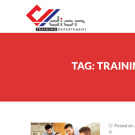
Skip to content
CV Diorama Success
TAG:
TRAINI
Posted on: 
0