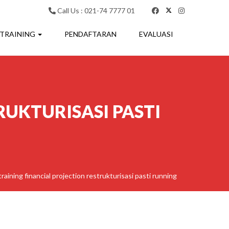
Call Us : 021-74 7777 01
 TRAINING
PENDAFTARAN
EVALUASI
RUKTURISASI PASTI
training financial projection restrukturisasi pasti running