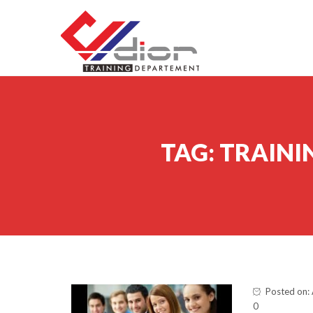
Skip to content
CV Diorama Success
TAG:
TRAINI
Posted on: 
0