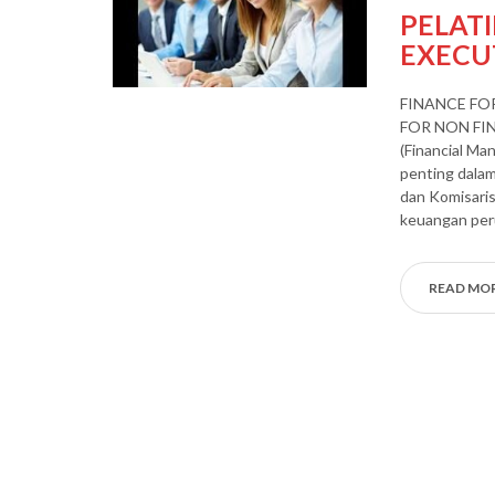
PELAT
EXECUT
FINANCE FO
FOR NON FIN
(Financial M
penting dalam
dan Komisaris
keuangan per
READ MO