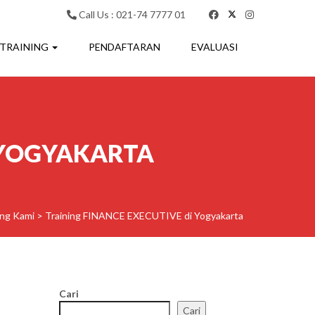
Call Us : 021-74 7777 01
 TRAINING
PENDAFTARAN
EVALUASI
 YOGYAKARTA
ing Kami
>
Training FINANCE EXECUTIVE di Yogyakarta
Cari
Cari