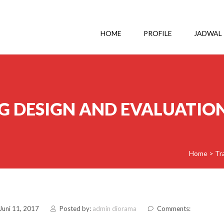
HOME
PROFILE
JADWAL
G DESIGN AND EVALUATIO
Home
>
Tr
Juni 11, 2017
Posted by:
admin diorama
Comments: