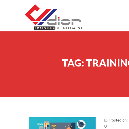
Skip to content
CV Diorama Success
TAG:
TRAININ
Posted on: 
0