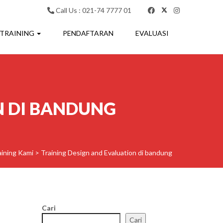
Call Us : 021-74 7777 01
 TRAINING
PENDAFTARAN
EVALUASI
N DI BANDUNG
aining Kami
>
Training Design and Evaluation di bandung
Cari
Cari