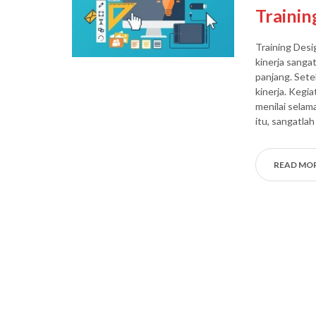
Trainin
Training Des
kinerja sanga
panjang. Sete
kinerja. Kegi
menilai selam
itu, sangatlah
READ MO