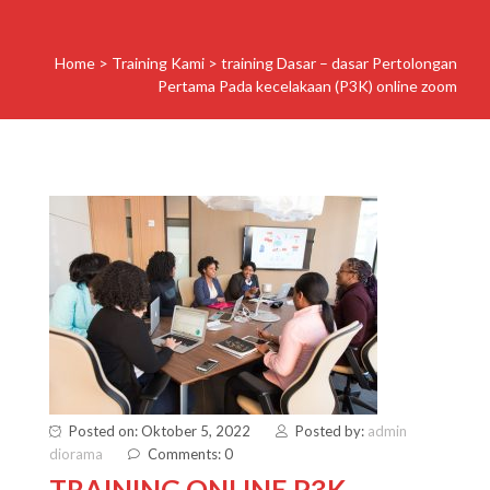
Home
>
Training Kami
>
training Dasar – dasar Pertolongan
Pertama Pada kecelakaan (P3K) online zoom
Posted on: Oktober 5, 2022
Posted by:
admin
diorama
Comments: 0
TRAINING ONLINE P3K