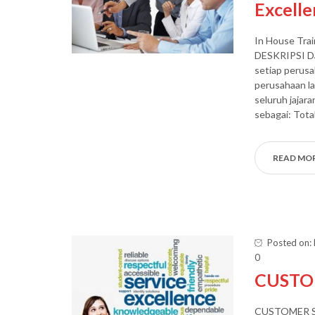
Excell
In House Trai
DESKRIPSI Da
setiap perusa
perusahaan la
seluruh jajar
sebagai: Tota
READ MO
Posted on:
0
CUSTO
CUSTOMER SER