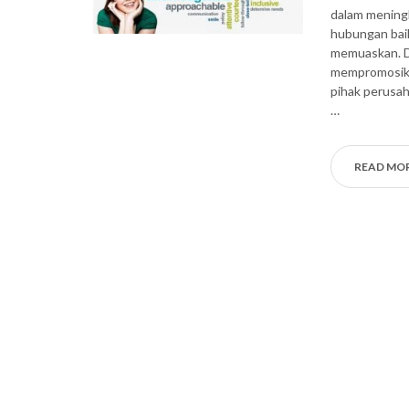
dalam meningk
hubungan bai
memuaskan. D
mempromosika
pihak perusa
…
READ MO