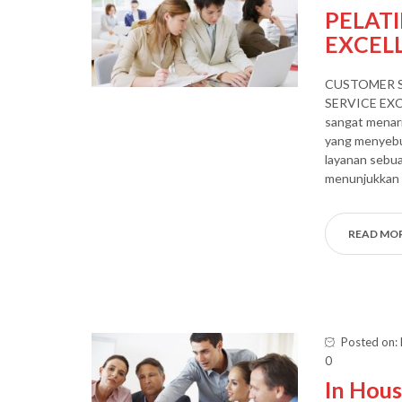
PELAT
EXCEL
CUSTOMER S
SERVICE EXC
sangat menari
yang menyebu
layanan sebua
menunjukkan 
READ MO
Posted on: 
0
In Hous