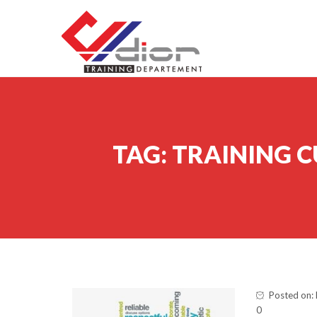
Skip to content
CV Diorama Success
TAG:
TRAINING C
Posted on:
0