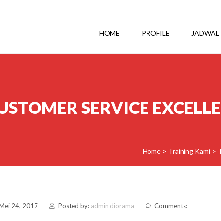
HOME
PROFILE
JADWAL
USTOMER SERVICE EXCELL
Home
>
Training Kami
>
 Mei 24, 2017
Posted by:
admin diorama
Comments: