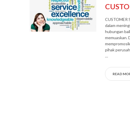
CUSTO
CUSTOMER SER
dalam meningk
hubungan bai
memuaskan. D
mempromosika
pihak perusa
…
READ MO