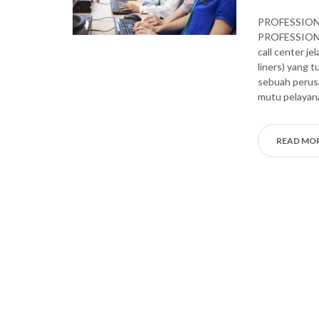
PROFESSION
PROFESSIONA
call center j
liners) yang 
sebuah perus
mutu pelayana
READ MO