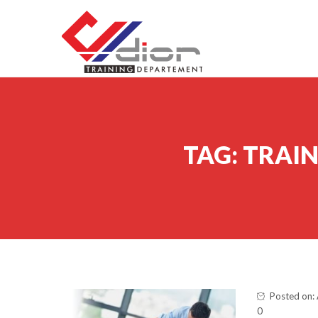
Skip to content
CV Diorama Success
TAG:
TRAIN
Posted on: 
0