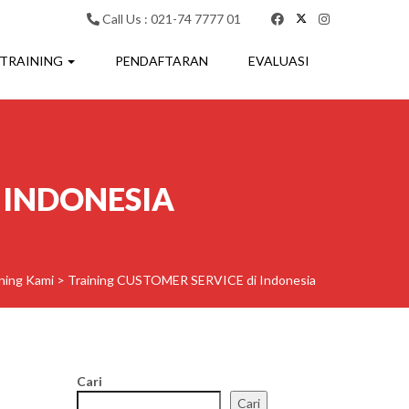
Call Us : 021-74 7777 01
 TRAINING
PENDAFTARAN
EVALUASI
 INDONESIA
ining Kami
>
Training CUSTOMER SERVICE di Indonesia
Cari
Cari