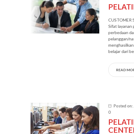
PELAT
CUSTOMER S
Sifat layanan
perbedaan dari
pelanggan/nas
menghasilkan 
belajar dari b
READ MO
Posted on: 
0
PELAT
CENTE