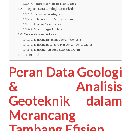
4. Pengelolaan Risiko Lingkungan
Integrasi Data Geologi-Geoteknik
1. Software Terintegrasi
2. Kolaborasi Tim Multi-disiplin
3. Analisis Sensitivitas
4. Monitoring & Update
Contoh Kasus Sukses
1. Tambang Emas Grasberg, Indonesia
2. Tambang Batu Bara Hunter Valley, Australia
3. Tambang Tembaga Escondida, Chili
Referensi
Peran Data Geologi
& Analisis
Geoteknik dalam
Merancang
Tambang Efisien