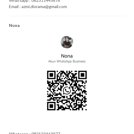
Whatsapp : 082311445878
Email : azmi.diorama@gmail.com
Nona
Whatsapp : 082123463977