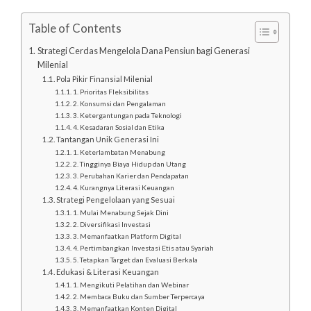
Table of Contents
Strategi Cerdas Mengelola Dana Pensiun bagi Generasi
Milenial
Pola Pikir Finansial Milenial
1. Prioritas Fleksibilitas
2. Konsumsi dan Pengalaman
3. Ketergantungan pada Teknologi
4. Kesadaran Sosial dan Etika
Tantangan Unik Generasi Ini
1. Keterlambatan Menabung
2. Tingginya Biaya Hidup dan Utang
3. Perubahan Karier dan Pendapatan
4. Kurangnya Literasi Keuangan
Strategi Pengelolaan yang Sesuai
1. Mulai Menabung Sejak Dini
2. Diversifikasi Investasi
3. Memanfaatkan Platform Digital
4. Pertimbangkan Investasi Etis atau Syariah
5. Tetapkan Target dan Evaluasi Berkala
Edukasi & Literasi Keuangan
1. Mengikuti Pelatihan dan Webinar
2. Membaca Buku dan Sumber Terpercaya
3. Memanfaatkan Konten Digital