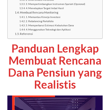
3. Mempertimbangkan Instrumen Syariah (Opsional)
4. Menetapkan Target Imbal Hasil
Membuat Rencana Monitoring
1. Memantau Kinerja Investasi
2. Rebalancing Portofolio
3. Memperbarui Estimasi Kebutuhan Dana
4. Menggunakan Teknologi dan Aplikasi
Referensi
Panduan Lengkap
Membuat Rencana
Dana Pensiun yang
Realistis