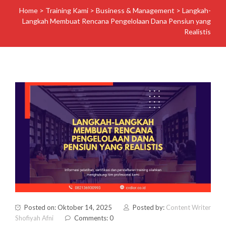
Home
>
Training Kami
>
Business & Management
>
Langkah-
Langkah Membuat Rencana Pengelolaan Dana Pensiun yang
Realistis
Posted on: Oktober 14, 2025
Posted by:
Content Writer
Shofiyah Afni
Comments: 0