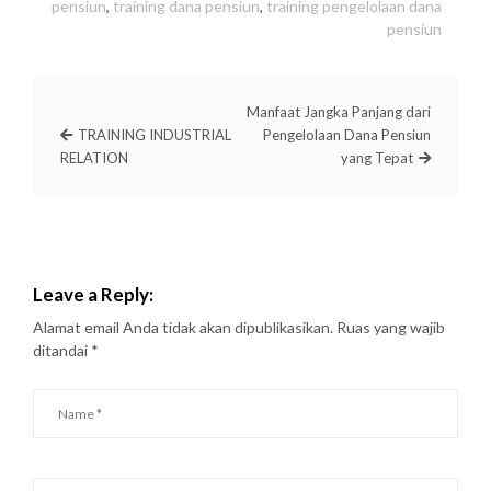
pensiun
,
training dana pensiun
,
training pengelolaan dana
pensiun
Manfaat Jangka Panjang dari
TRAINING INDUSTRIAL
Pengelolaan Dana Pensiun
RELATION
yang Tepat
Leave a Reply:
Alamat email Anda tidak akan dipublikasikan.
Ruas yang wajib
ditandai
*