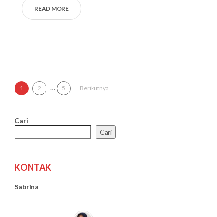
READ MORE
Paginasi pos
…
1
2
5
Berikutnya
Cari
Cari
KONTAK
Sabrina