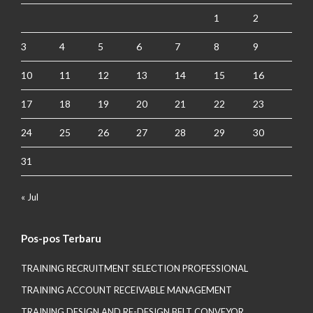
1
2
3
4
5
6
7
8
9
10
11
12
13
14
15
16
17
18
19
20
21
22
23
24
25
26
27
28
29
30
31
« Jul
Pos-pos Terbaru
TRAINING RECRUITMENT SELECTION PROFESSIONAL
TRAINING ACCOUNT RECEIVABLE MANAGEMENT
TRAINING DESIGN AND RE-DESIGN BELT CONVEYOR