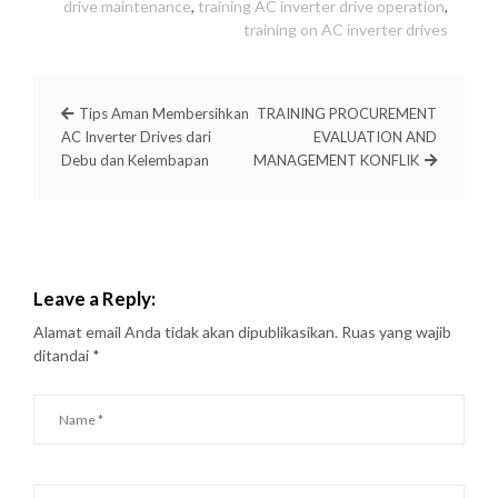
drive maintenance
,
training AC inverter drive operation
,
training on AC inverter drives
Tips Aman Membersihkan
TRAINING PROCUREMENT
AC Inverter Drives dari
EVALUATION AND
Debu dan Kelembapan
MANAGEMENT KONFLIK
Leave a Reply:
Alamat email Anda tidak akan dipublikasikan.
Ruas yang wajib
ditandai
*