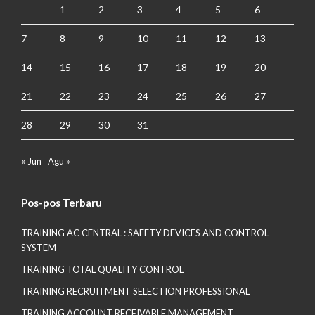
1
2
3
4
5
6
7
8
9
10
11
12
13
14
15
16
17
18
19
20
21
22
23
24
25
26
27
28
29
30
31
« Jun
Agu »
Pos-pos Terbaru
TRAINING AC CENTRAL : SAFETY DEVICES AND CONTROL
SYSTEM
TRAINING TOTAL QUALITY CONTROL
TRAINING RECRUITMENT SELECTION PROFESSIONAL
TRAINING ACCOUNT RECEIVABLE MANAGEMENT