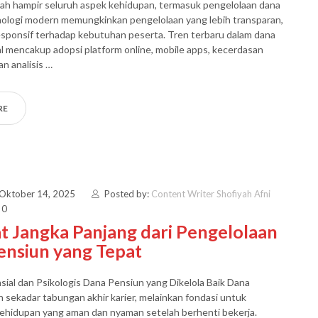
ah hampir seluruh aspek kehidupan, termasuk pengelolaan dana
nologi modern memungkinkan pengelolaan yang lebih transparan,
responsif terhadap kebutuhan peserta. Tren terbaru dalam dana
al mencakup adopsi platform online, mobile apps, kecerdasan
an analisis …
RE
 Oktober 14, 2025
Posted by:
Content Writer Shofiyah Afni
 0
 Jangka Panjang dari Pengelolaan
ensiun yang Tepat
sial dan Psikologis Dana Pensiun yang Dikelola Baik Dana
 sekadar tabungan akhir karier, melainkan fondasi untuk
ehidupan yang aman dan nyaman setelah berhenti bekerja.