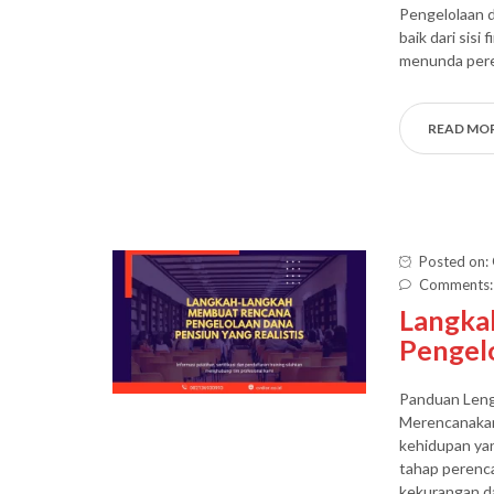
Pengelolaan 
baik dari sisi
menunda per
READ MO
Posted on:
Comments:
Langka
Pengelo
Panduan Leng
Merencanakan
kehidupan ya
tahap perenca
kekurangan da