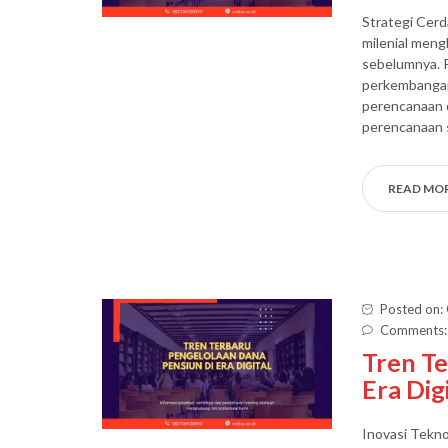
Strategi Cerd
milenial meng
sebelumnya. P
perkembangan
perencanaan d
perencanaan 
READ MO
Posted on:
Comments:
Tren Te
Era Dig
Inovasi Tekno