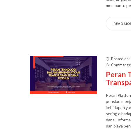
membantu pes
READ MO
Posted on:
Comments:
Peran 
Transp
Peran Platfor
pensiun menja
kehidupan yan
sering dihada
dana. Informa
dan biaya pen