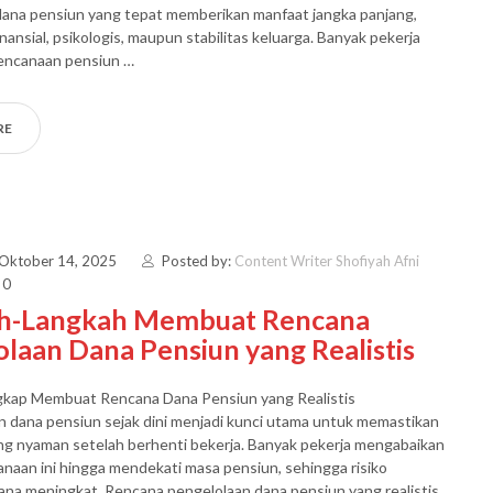
dana pensiun yang tepat memberikan manfaat jangka panjang,
 finansial, psikologis, maupun stabilitas keluarga. Banyak pekerja
encanaan pensiun …
RE
 Oktober 14, 2025
Posted by:
Content Writer Shofiyah Afni
 0
h-Langkah Membuat Rencana
laan Dana Pensiun yang Realistis
kap Membuat Rencana Dana Pensiun yang Realistis
 dana pensiun sejak dini menjadi kunci utama untuk memastikan
ng nyaman setelah berhenti bekerja. Banyak pekerja mengabaikan
naan ini hingga mendekati masa pensiun, sehingga risiko
na meningkat. Rencana pengelolaan dana pensiun yang realistis