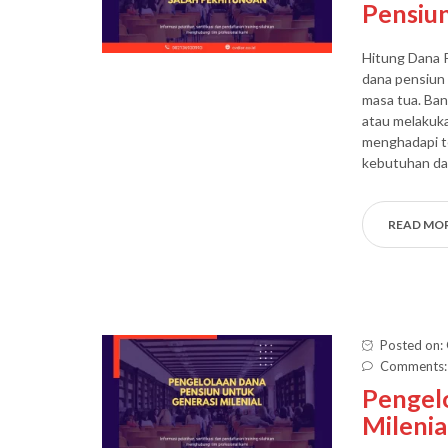
Pensiun
Hitung Dana 
dana pensiun 
masa tua. Ba
atau melakuka
menghadapi t
kebutuhan da
READ MO
Posted on:
Comments:
Pengel
Milenia