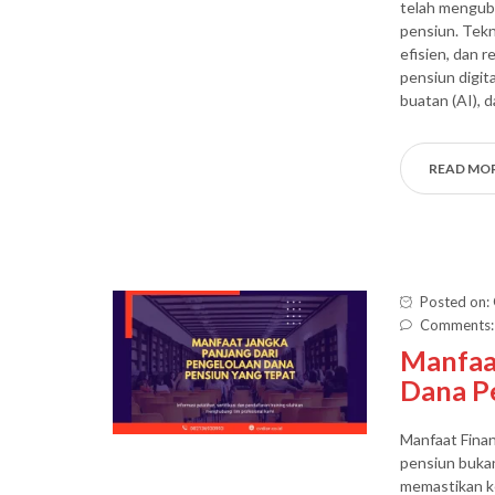
telah mengub
pensiun. Tek
efisien, dan 
pensiun digit
buatan (AI), d
READ MO
Posted on:
Comments:
Manfaat
Dana P
Manfaat Finan
pensiun bukan
memastikan k