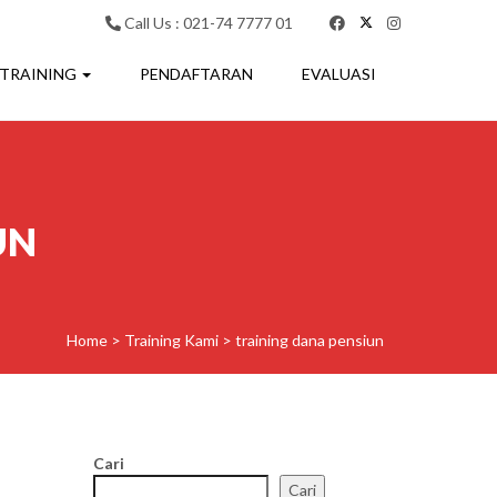
Call Us : 021-74 7777 01
 TRAINING
PENDAFTARAN
EVALUASI
UN
Home
>
Training Kami
>
training dana pensiun
Cari
Cari