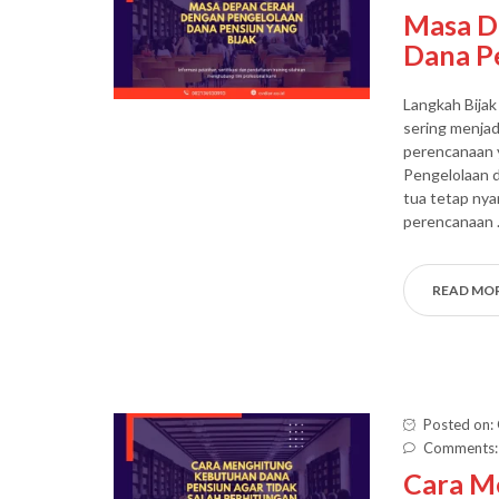
Masa D
Dana Pe
Langkah Bija
sering menja
perencanaan y
Pengelolaan d
tua tetap nya
perencanaan
READ MO
Posted on:
Comments:
Cara M