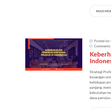
READ MO
Posted on:
Comments:
Keberha
Indone
Strategi Prof
keuangan unt
kehidupan pro
panjang, mema
kebutuhan mu
dana pensiun.