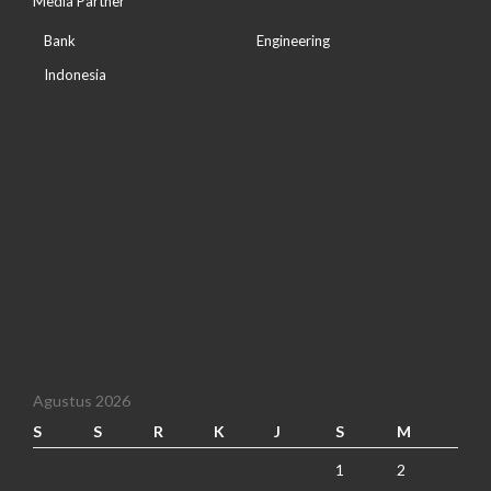
Media Partner
Bank
Engineering
Indonesia
Agustus 2026
S
S
R
K
J
S
M
1
2