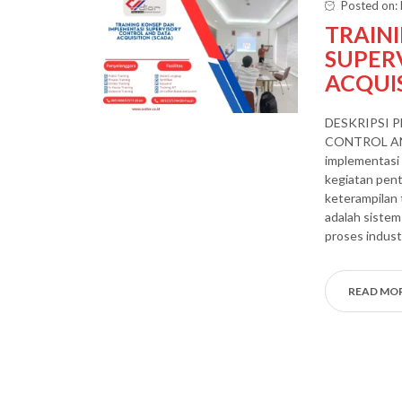
Posted on:
TRAIN
SUPER
ACQUIS
DESKRIPSI 
CONTROL AND
implementasi
kegiatan pen
keterampilan 
adalah siste
proses industr
READ MO