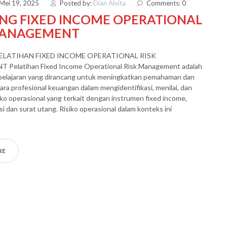
 Mei 19, 2025
Posted by:
Dian Alvita
Comments: 0
ING FIXED INCOME OPERATIONAL
MANAGEMENT
PELATIHAN FIXED INCOME OPERATIONAL RISK
elatihan Fixed Income Operational Risk Management adalah
elajaran yang dirancang untuk meningkatkan pemahaman dan
a profesional keuangan dalam mengidentifikasi, menilai, dan
iko operasional yang terkait dengan instrumen fixed income,
si dan surat utang. Risiko operasional dalam konteks ini
RE