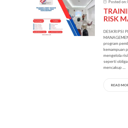
Posted on:
TRAIN
RISK 
DESKRIPSI 
MANAGEMENT P
program pemb
kemampuan par
mengelola ris
seperti obliga
mencakup …
READ MO