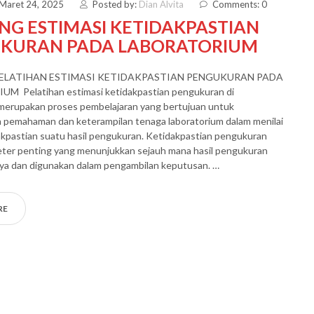
 Maret 24, 2025
Posted by:
Dian Alvita
Comments: 0
NG ESTIMASI KETIDAKPASTIAN
KURAN PADA LABORATORIUM
PELATIHAN ESTIMASI KETIDAKPASTIAN PENGUKURAN PADA
 Pelatihan estimasi ketidakpastian pengukuran di
 merupakan proses pembelajaran yang bertujuan untuk
 pemahaman dan keterampilan tenaga laboratorium dalam menilai
akpastian suatu hasil pengukuran. Ketidakpastian pengukuran
eter penting yang menunjukkan sejauh mana hasil pengukuran
aya dan digunakan dalam pengambilan keputusan. …
RE