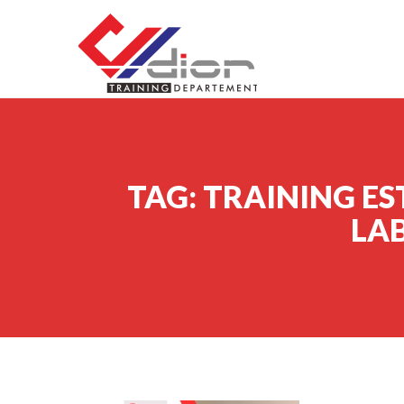
Skip to content
CV Diorama Success
TAG:
TRAINING E
LA