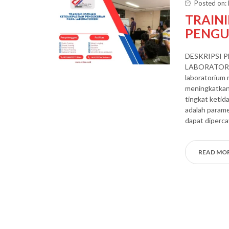
Posted on:
TRAINI
PENGU
DESKRIPSI 
LABORATORIUM
laboratorium
meningkatkan
tingkat ketid
adalah param
dapat diperc
READ MO