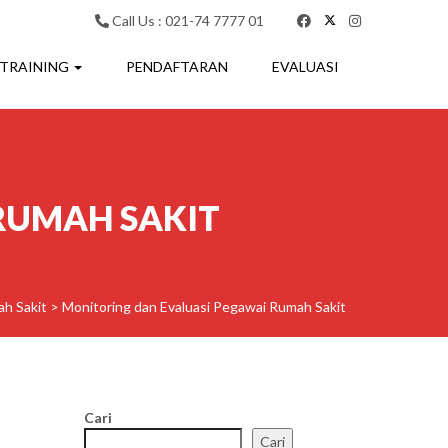
Call Us : 021-74 7777 01
 TRAINING
PENDAFTARAN
EVALUASI
RUMAH SAKIT
ah Sakit
>
Monitoring dan Evaluasi Pegawai Rumah Sakit
Cari
Cari